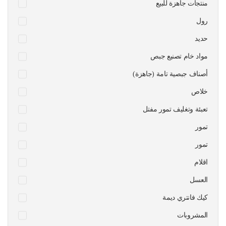
منتجات جاهزة للبيع
رول
حديد
مواد خام تصنيع جبص
أصناف جبصية تامة (جاهزة)
خلاص
تعبئة وتغليف تمور مفتل
تمور
تمور
اقلام
العسل
كيك فانتري ديمة
المشروبات