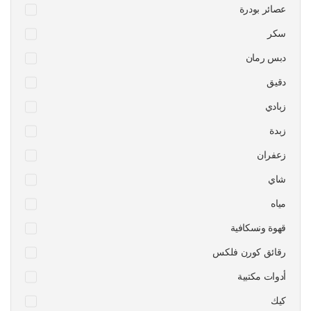
عصائر بودرة
سكر
دبس رمان
دقيق
زبادي
زبدة
زعفران
شاي
مياه
قهوة ونسكافية
رقائق كورن فلكس
أدوات مكتبية
كيك