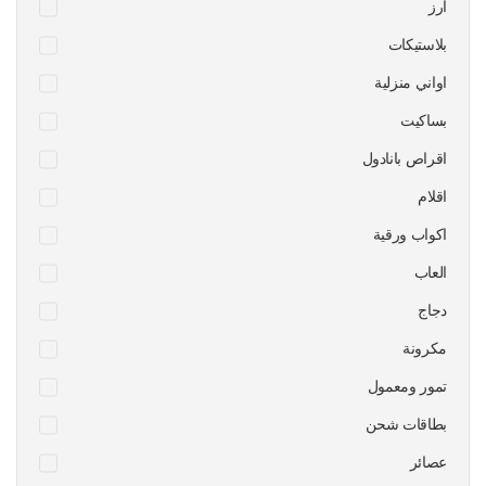
ارز
بلاستيكات
اواني منزلية
بساكيت
اقراص بانادول
اقلام
اكواب ورقية
العاب
دجاج
مكرونة
تمور ومعمول
بطاقات شحن
عصائر