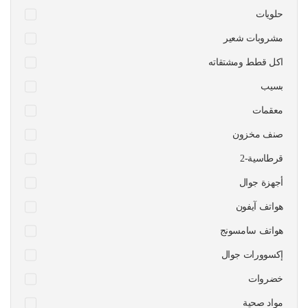
حلويات
مشروبات شعير
اكل قطط ومشتقاته
بسيب
معقمات
صنف مخزون
قرطاسية-2
أجهزة جوال
هواتف آيفون
هواتف سامسونج
إكسوورات جوال
خضروات
مواد صحية