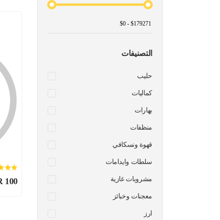
التصنيفات
حليب
كماليات
بهارات
منظفات
قهوة ونسكافي
سلطات وايدامات
مشروبات غازية
R 100
معجنات وخبائز
ارز