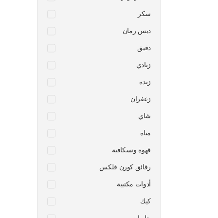
سكر
دبس رمان
دقيق
زبادي
زبدة
زعفران
شاي
مياه
قهوة ونسكافية
رقائق كورن فلكس
أدوات مكتبية
كيك