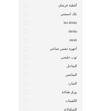
أغطية فرشان
بلك اسمنتي
hot drinks
shesha
meals
أجهزة تنفس صناعي
ثوب خليجي
المناجل
المناشير
المبارد
ورق طباعة
اللقيمات
الشكولاته