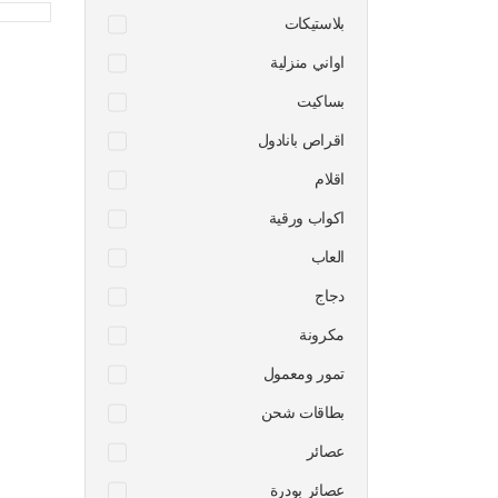
بلاستيكات
اواني منزلية
بساكيت
اقراص بانادول
اقلام
اكواب ورقية
العاب
دجاج
مكرونة
تمور ومعمول
بطاقات شحن
عصائر
عصائر بودرة