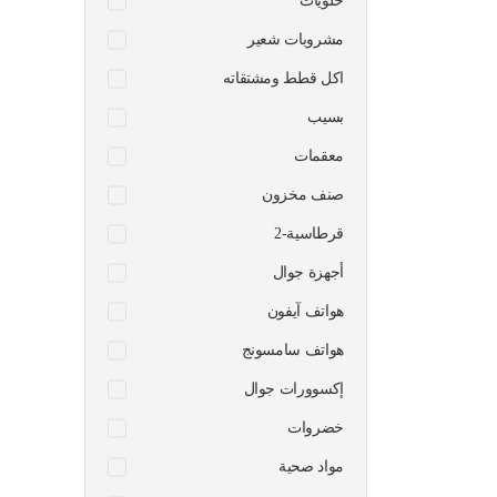
حلويات
مشروبات شعير
اكل قطط ومشتقاته
بسيب
معقمات
صنف مخزون
قرطاسية-2
أجهزة جوال
هواتف آيفون
هواتف سامسونج
إكسوورات جوال
خضروات
مواد صحية