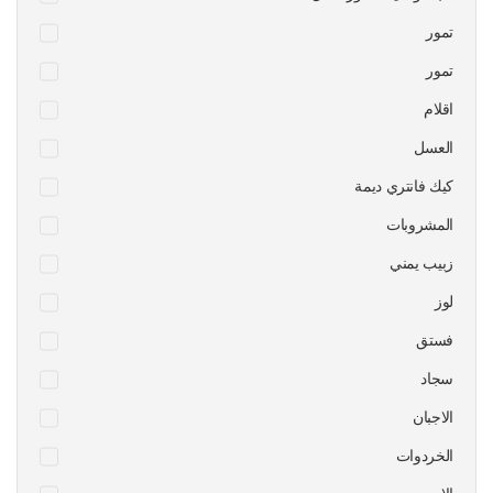
تمور
تمور
اقلام
العسل
كيك فانتري ديمة
المشروبات
زبيب يمني
لوز
فستق
سجاد
الاجبان
الخردوات