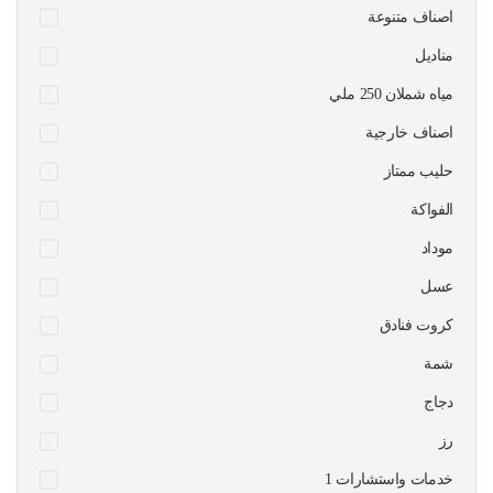
اصناف متنوعة
مناديل
مياه شملان 250 ملي
اصناف خارجية
حليب ممتاز
الفواكة
موداد
عسل
كروت فنادق
شمة
دجاج
رز
1 خدمات واستشارات