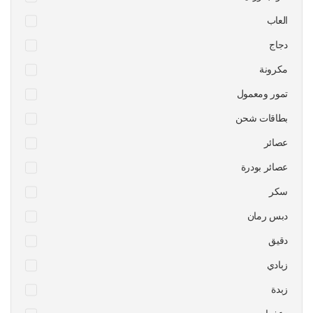
العاب
دجاج
مكرونة
تمور ومعمول
بطاقات شحن
عصائر
عصائر بودرة
سكر
دبس رمان
دقيق
زبادي
زبدة