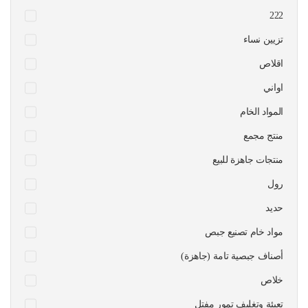
222
تزيين نساء
اقلاص
اواني
المواد الخام
منتج مجمع
منتجات جاهزة للبيع
رول
حديد
مواد خام تصنيع جبص
أصناف جبصية تامة (جاهزة)
خلاص
تعبئة وتغليف تمور مفتل