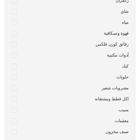
زعفران
شاي
مياه
قهوة ونسكافية
رقائق كورن فلكس
أدوات مكتبية
كيك
حلويات
مشروبات شعير
اكل قطط ومشتقاته
بسيب
معقمات
صنف مخزون