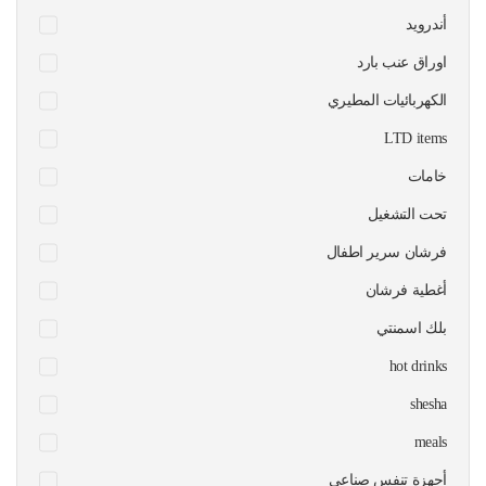
أندرويد
اوراق عنب بارد
الكهربائيات المطيري
LTD items
خامات
تحت التشغيل
فرشان سرير اطفال
أغطية فرشان
بلك اسمنتي
hot drinks
shesha
meals
أجهزة تنفس صناعي