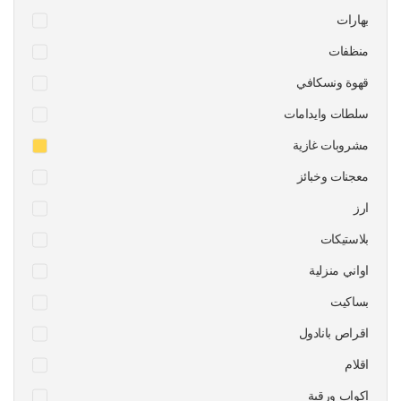
بهارات
منظفات
قهوة ونسكافي
سلطات وايدامات
مشروبات غازية
معجنات وخبائز
ارز
بلاستيكات
اواني منزلية
بساكيت
اقراص بانادول
اقلام
اكواب ورقية