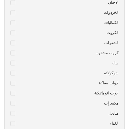
الاجبان
الخردوات
الكماليات
الكروت
الشفرات
كروت مشفرة
مياه
شوكولاته
أدوات سباكة
ابواب اتوماتيكية
مكسرات
مناديل
الغداء