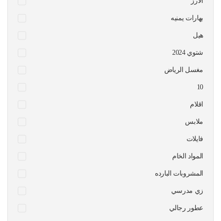
الارز
بهارات يمنيه
هيل
شتوي 2024
مغسل الرياض
10
اقلام
ملابس
فايلات
المواد الخام
المشروبات البارده
زي مدرسي
عطور رجالي