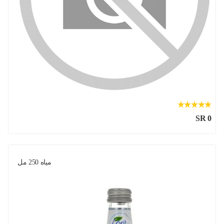
SR 0
مياه 250 مل