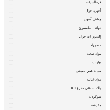
قرطاسية-2
أجهزة جوال
هواتف آيفون
هواتف سامسونج
إكسوورات جوال
خضروات
مواد صحية
بهارات
صيانة عمر الصبحي
مواد غذائية
بلك اسمنتي مفرغ 001
شوكولاته
مفرشة