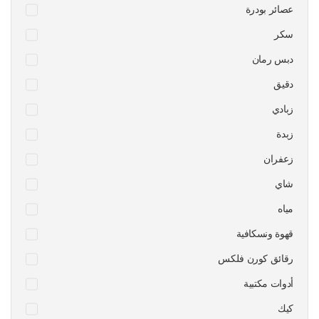
عصائر بودرة
سكر
دبس رمان
دقيق
زبادي
زبدة
زعفران
شاي
مياه
قهوة ونسكافية
رقائق كورن فلكس
أدوات مكتبية
كيك