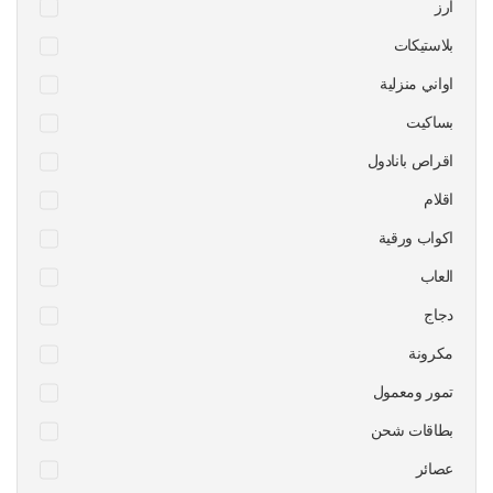
ارز
بلاستيكات
اواني منزلية
بساكيت
اقراص بانادول
اقلام
اكواب ورقية
العاب
دجاج
مكرونة
تمور ومعمول
بطاقات شحن
عصائر