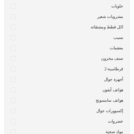
حلويات
مشروبات شعير
اكل قطط ومشتقاته
بسيب
معقمات
صنف مخزون
قرطاسية-2
أجهزة جوال
هواتف آيفون
هواتف سامسونج
إكسوورات جوال
خضروات
مواد صحية