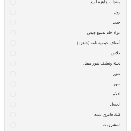
منتجات جاهزة للبيع
رول
حديد
مواد خام تصنيع جبص
أصناف جبصية تامة (جاهزة)
خلاص
تعبئة وتغليف تمور مفتل
تمور
تمور
اقلام
العسل
كيك فانتري ديمة
المشروبات