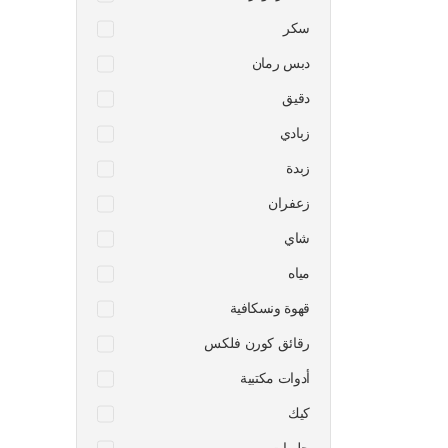
سكر
دبس رمان
دقيق
زبادي
زبدة
زعفران
شاي
مياه
قهوة ونسكافية
رقائق كورن فلكس
أدوات مكتبية
كيك