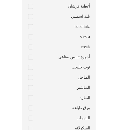
أغطية فرشان
بلك اسمنتي
hot drinks
shesha
meals
أجهزة تنفس صناعي
ثوب خليجي
المناجل
المناشير
المبارد
ورق طباعة
اللقيمات
الشكولاته