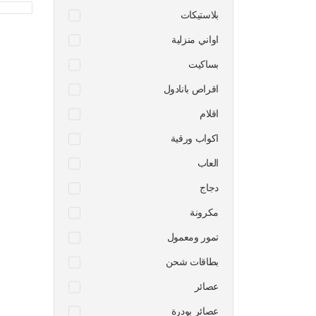
بلاستيكات
اواني منزلية
بساكيت
اقراص بانادول
اقلام
اكواب ورقية
العاب
دجاج
مكرونة
تمور ومعمول
بطاقات شحن
عصائر
عصائر بودرة