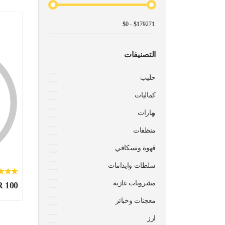
التصنيفات
حليب
كماليات
بهارات
منظفات
قهوة ونسكافي
سلطات وايدامات
مشروبات غازية
R 100
معجنات وخبائز
ارز