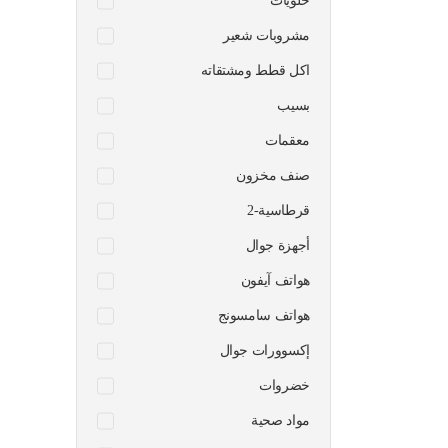
حلويات
مشروبات شعير
اكل قطط ومشتقاته
بسيب
معقمات
صنف مخزون
قرطاسية-2
أجهزة جوال
هواتف آيفون
هواتف سامسونج
إكسوورات جوال
خضروات
مواد صحية