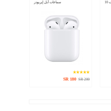
10
سماعات أبل إيربودز
SR 180
SR 200