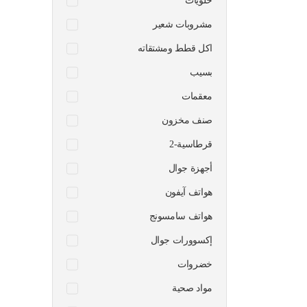
حلويات
مشروبات شعير
اكل قطط ومشتقاته
بسيب
معقمات
صنف مخزون
قرطاسية-2
أجهزة جوال
هواتف آيفون
هواتف سامسونج
إكسوورات جوال
خضروات
مواد صحية