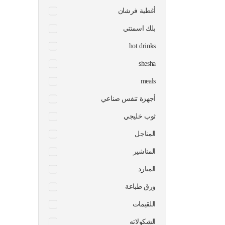
أغطية فرشان
بلك اسمنتي
hot drinks
shesha
meals
أجهزة تنفس صناعي
ثوب خليجي
المناجل
المناشير
المبارد
ورق طباعة
اللقيمات
الشكولاته