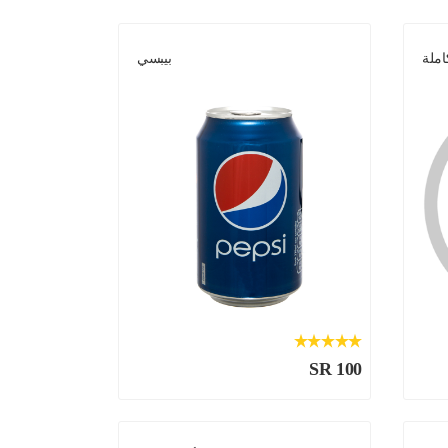
املة
بيبسي
SR 100