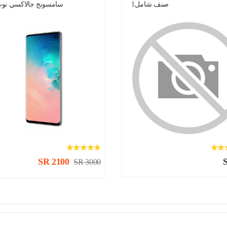
صنف شامل1
سامسونج جالاكسي نوت 
SR 2100
SR 3000