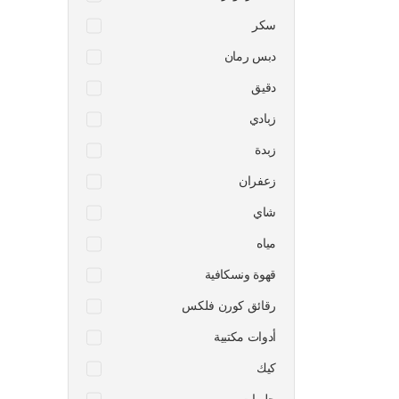
سكر
دبس رمان
دقيق
زبادي
زبدة
زعفران
شاي
مياه
قهوة ونسكافية
رقائق كورن فلكس
أدوات مكتبية
كيك