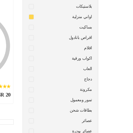
بلاستيكات
اواني منزلية
بساكيت
اقراص بانادول
اقلام
اكواب ورقية
العاب
دجاج
مكرونة
SR 20
تمور ومعمول
بطاقات شحن
عصائر
عصائر بودرة