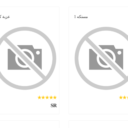
مستكه 1
عزبة ك
SR