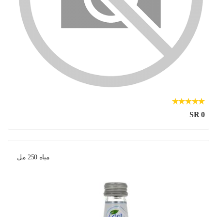
SR 0
مياه 250 مل