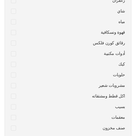
زعفران
شاي
مياه
قهوة ونسكافية
رقائق كورن فلكس
أدوات مكتبية
كيك
حلويات
مشروبات شعير
اكل قطط ومشتقاته
بسيب
معقمات
صنف مخزون