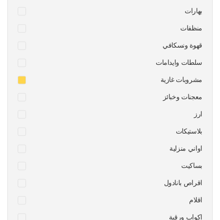
بهارات
منظفات
قهوة ونسكافي
سلطات وايدامات
مشروبات غازية
معجنات وخبائز
ارز
بلاستيكات
اواني منزلية
بساكيت
اقراص بانادول
اقلام
اكواب ورقية