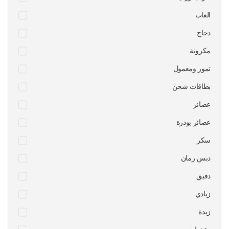
العاب
دجاج
مكرونة
تمور ومعمول
بطاقات شحن
عصائر
عصائر بودرة
سكر
دبس رمان
دقيق
زبادي
زبدة