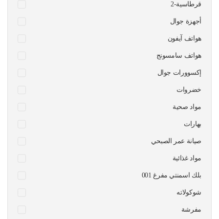
قرطاسية-2
أجهزة جوال
هواتف آيفون
هواتف سامسونج
إكسوورات جوال
خضروات
مواد صحية
بهارات
صيانة عمر الصبحي
مواد غذائية
بلك اسمنتي مفرغ 001
شوكولاته
مفرشة