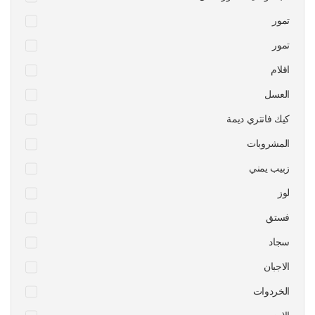
تمور
تمور
اقلام
العسل
كيك فانتري ديمة
المشروبات
زبيب يمني
لوز
فستق
سجاد
الاجبان
الخردوات