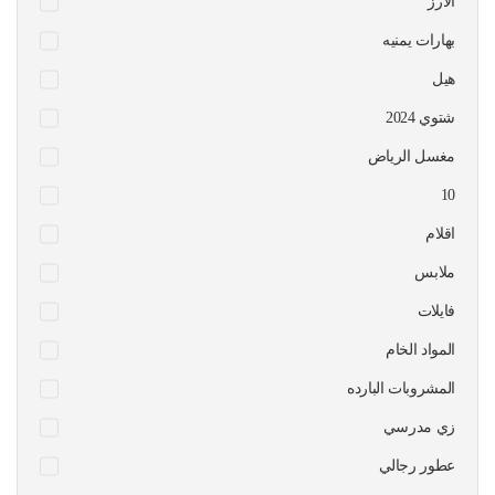
الارز
بهارات يمنيه
هيل
شتوي 2024
مغسل الرياض
10
اقلام
ملابس
فايلات
المواد الخام
المشروبات البارده
زي مدرسي
عطور رجالي