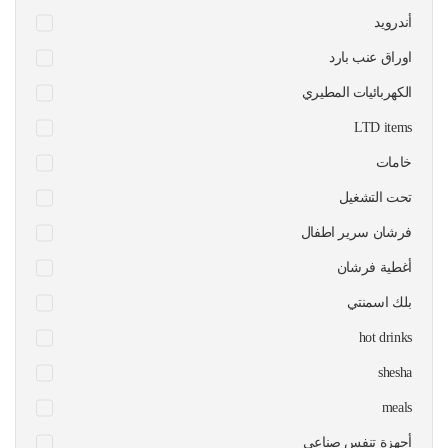
أندرويد
اوراق عنب بارد
الكهربائيات المطيري
LTD items
خامات
تحت التشغيل
فرشان سرير اطفال
أغطية فرشان
بلك اسمنتي
hot drinks
shesha
meals
أجهزة تنفس صناعي