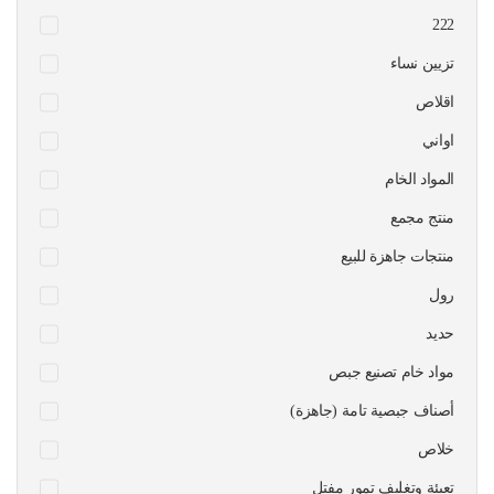
222
تزيين نساء
اقلاص
اواني
المواد الخام
منتج مجمع
منتجات جاهزة للبيع
رول
حديد
مواد خام تصنيع جبص
أصناف جبصية تامة (جاهزة)
خلاص
تعبئة وتغليف تمور مفتل