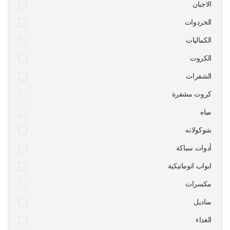
الاجبان
الخردوات
الكماليات
الكروت
الشفرات
كروت مشفرة
مياه
شوكولاته
أدوات سباكة
ابواب اتوماتيكية
مكسرات
مناديل
الغداء