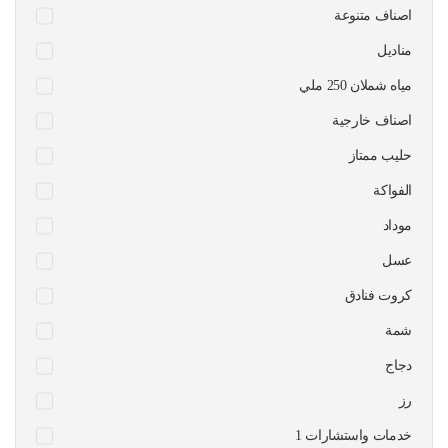
اصناف متنوعة
مناديل
مياه شملان 250 ملي
اصناف خارجية
حليب ممتاز
الفواكة
موداد
عسل
كروت فنادق
شمة
دجاج
رز
1 خدمات واستشارات