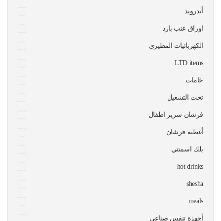
أندرويد
اوراق عنب بارد
الكهربائيات المطيري
LTD items
خامات
تحت التشغيل
فرشان سرير اطفال
أغطية فرشان
بلك اسمنتي
hot drinks
shesha
meals
أجهزة تنفس صناعي