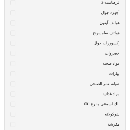
قرطاسية-2
أجهزة جوال
هواتف آيفون
هواتف سامسونج
إكسوورات جوال
خضروات
مواد صحية
بهارات
صيانة عمر الصبحي
مواد غذائية
بلك اسمنتي مفرغ 001
شوكولاته
مفرشة