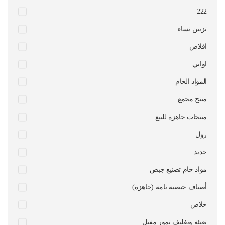
222
تزيين نساء
اقلاص
اواني
المواد الخام
منتج مجمع
منتجات جاهزة للبيع
رول
حديد
مواد خام تصنيع جبص
أصناف جبصية تامة (جاهزة)
خلاص
تعبئة وتغليف تمور مفتل