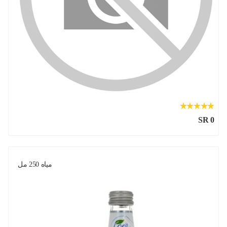
SR 0
مياه 250 مل