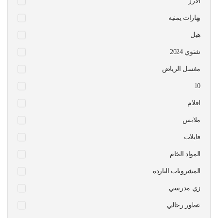
الارز
بهارات يمنيه
هيل
شتوي 2024
مغسل الرياض
10
اقلام
ملابس
فايلات
المواد الخام
المشروبات البارده
زي مدرسي
عطور رجالي