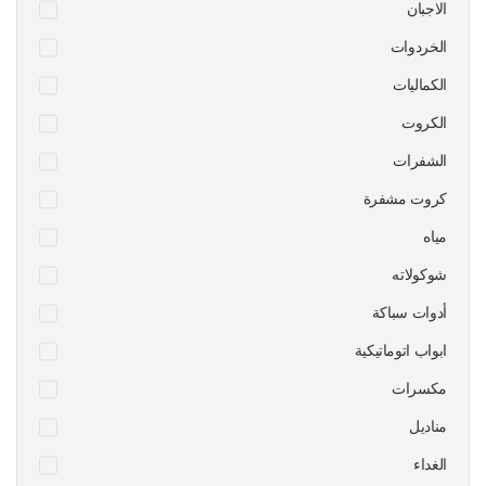
الاجبان
الخردوات
الكماليات
الكروت
الشفرات
كروت مشفرة
مياه
شوكولاته
أدوات سباكة
ابواب اتوماتيكية
مكسرات
مناديل
الغداء