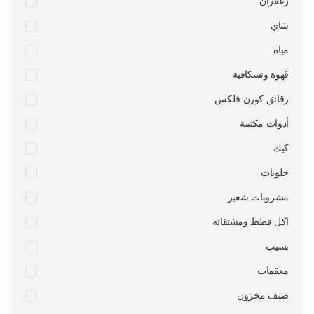
زعفران
شاي
مياه
قهوة ونسكافية
رقائق كورن فلكس
أدوات مكتبية
كيك
حلويات
مشروبات شعير
اكل قطط ومشتقاته
بسيب
معقمات
صنف مخزون