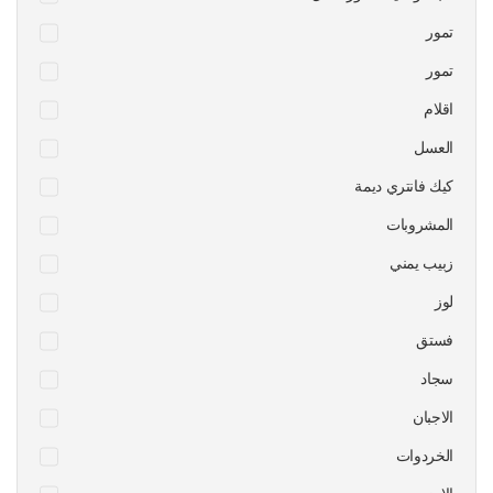
تمور
تمور
اقلام
العسل
كيك فانتري ديمة
المشروبات
زبيب يمني
لوز
فستق
سجاد
الاجبان
الخردوات