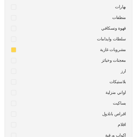
بهارات
منظفات
قهوة ونسكافي
سلطات وايدامات
مشروبات غازية
معجنات وخبائز
ارز
بلاستيكات
اواني منزلية
بساكيت
اقراص بانادول
اقلام
اكواب ورقية