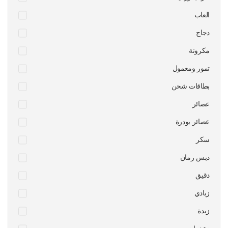
العاب
دجاج
مكرونة
تمور ومعمول
بطاقات شحن
عصائر
عصائر بودرة
سكر
دبس رمان
دقيق
زبادي
زبدة