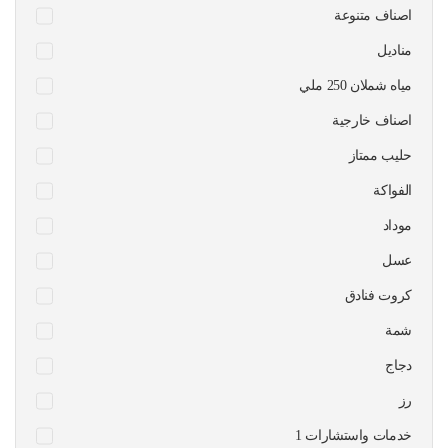
اصناف متنوعة
مناديل
مياه شملان 250 ملي
اصناف خارجية
حليب ممتاز
الفواكة
موداد
عسل
كروت فنادق
شمة
دجاج
رز
1 خدمات واستشارات