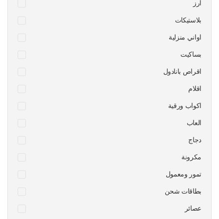
ارز
بلاستيكات
اواني منزلية
بساكيت
اقراص بانادول
اقلام
اكواب ورقية
العاب
دجاج
مكرونة
تمور ومعمول
بطاقات شحن
عصائر