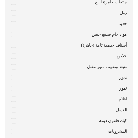
منتجات جاهزة للبيع
رول
حديد
مواد خام تصنيع جبص
أصناف جبصية تامة (جاهزة)
خلاص
تعبئة وتغليف تمور مفتل
تمور
تمور
اقلام
العسل
كيك فانتري ديمة
المشروبات