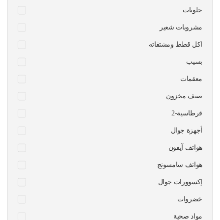
حلويات
مشروبات شعير
اكل قطط ومشتقاته
بسيب
معقمات
صنف مخزون
قرطاسية-2
أجهزة جوال
هواتف آيفون
هواتف سامسونج
إكسوورات جوال
خضروات
مواد صحية