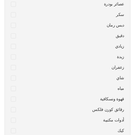
عصائر بودرة
سكر
دبس رمان
دقيق
زبادي
زبدة
زعفران
شاي
مياه
قهوة ونسكافية
رقائق كورن فلكس
أدوات مكتبية
كيك