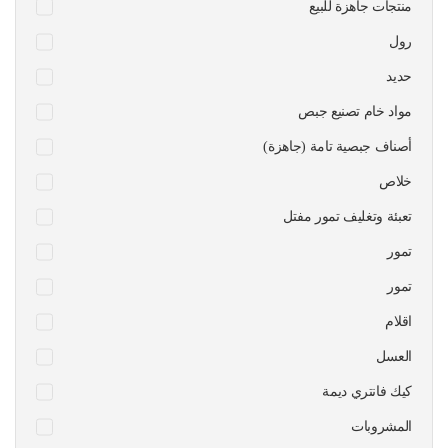
منتجات جاهزة للبيع
رول
حديد
مواد خام تصنيع جبص
أصناف جبصية تامة (جاهزة)
خلاص
تعبئة وتغليف تمور مفتل
تمور
تمور
اقلام
العسل
كيك فانتري ديمة
المشروبات