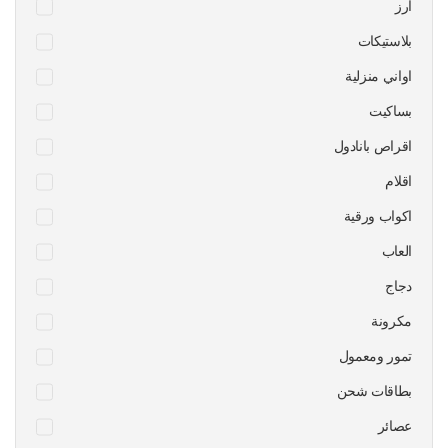
ارز
بلاستيكات
اواني منزلية
بساكيت
اقراص بانادول
اقلام
اكواب ورقية
العاب
دجاج
مكرونة
تمور ومعمول
بطاقات شحن
عصائر