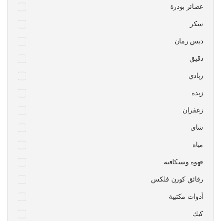
عصائر بودرة
سكر
دبس رمان
دقيق
زبادي
زبدة
زعفران
شاي
مياه
قهوة ونسكافية
رقائق كورن فلكس
أدوات مكتبية
كيك