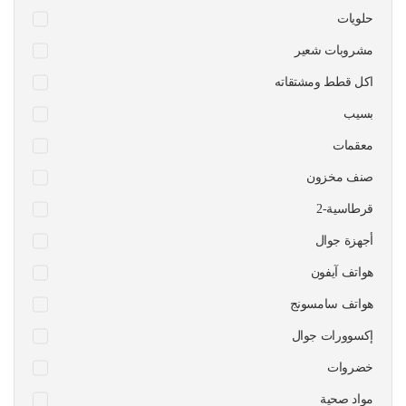
حلويات
مشروبات شعير
اكل قطط ومشتقاته
بسيب
معقمات
صنف مخزون
قرطاسية-2
أجهزة جوال
هواتف آيفون
هواتف سامسونج
إكسوورات جوال
خضروات
مواد صحية