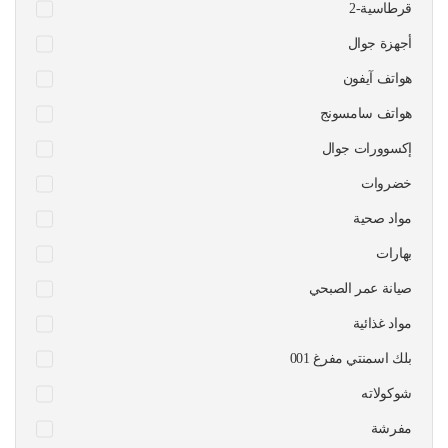
قرطاسية-2
أجهزة جوال
هواتف آيفون
هواتف سامسونج
إكسوورات جوال
خضروات
مواد صحية
بهارات
صيانة عمر الصبحي
مواد غذائية
بلك اسمنتي مفرغ 001
شوكولاته
مفرشة