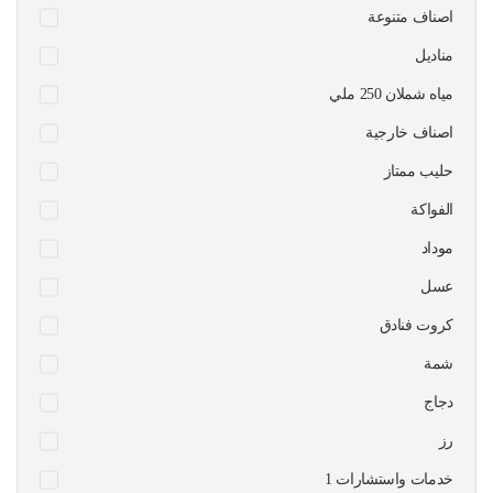
اصناف متنوعة
مناديل
مياه شملان 250 ملي
اصناف خارجية
حليب ممتاز
الفواكة
موداد
عسل
كروت فنادق
شمة
دجاج
رز
1 خدمات واستشارات