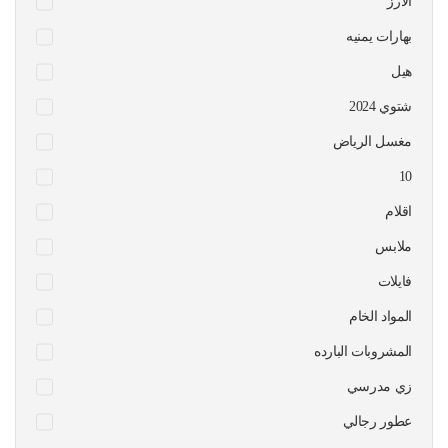
الارز
بهارات يمنيه
هيل
شتوي 2024
مغسل الرياض
10
اقلام
ملابس
فايلات
المواد الخام
المشروبات البارده
زي مدرسي
عطور رجالي