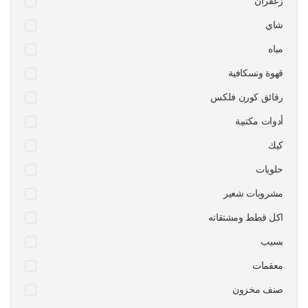
زعفران
شاي
مياه
قهوة ونسكافية
رقائق كورن فلكس
أدوات مكتبية
كيك
حلويات
مشروبات شعير
اكل قطط ومشتقاته
بسيب
معقمات
صنف مخزون