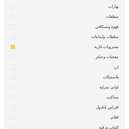
بهارات
منظفات
قهوة ونسكافي
سلطات وايدامات
مشروبات غازية
معجنات وخبائز
ارز
بلاستيكات
اواني منزلية
بساكيت
اقراص بانادول
اقلام
اكواب ورقية