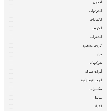
الاجبان
الخردوات
الكماليات
الكروت
الشفرات
كروت مشفرة
مياه
شوكولاته
أدوات سباكة
ابواب اتوماتيكية
مكسرات
مناديل
الغداء