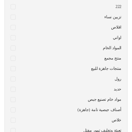
222
تزيين نساء
اقلاص
اواني
المواد الخام
منتج مجمع
منتجات جاهزة للبيع
رول
حديد
مواد خام تصنيع جبص
أصناف جبصية تامة (جاهزة)
خلاص
تعبئة وتغليف تمور مفتل