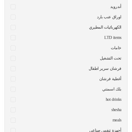
أندرويد
اوراق عنب بارد
الكهربائيات المطيري
LTD items
خامات
تحت التشغيل
فرشان سرير اطفال
أغطية فرشان
بلك اسمنتي
hot drinks
shesha
meals
أجهزة تنفس صناعي