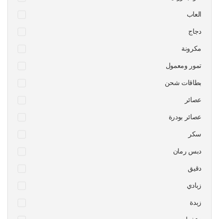
العاب
دجاج
مكرونة
تمور ومعمول
بطاقات شحن
عصائر
عصائر بودرة
سكر
دبس رمان
دقيق
زبادي
زبدة