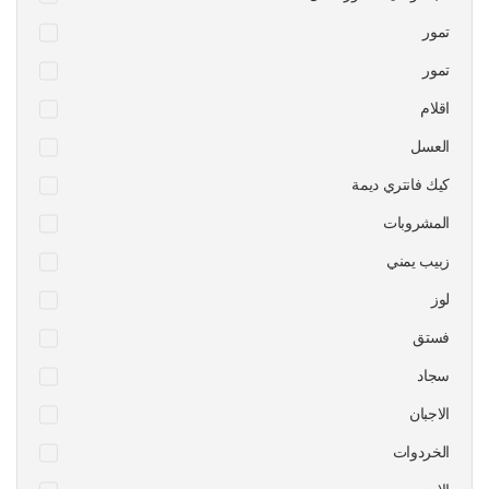
تمور
تمور
اقلام
العسل
كيك فانتري ديمة
المشروبات
زبيب يمني
لوز
فستق
سجاد
الاجبان
الخردوات