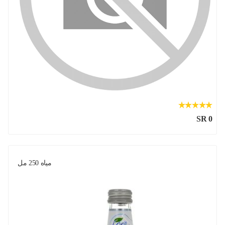
SR 0
مياه 250 مل