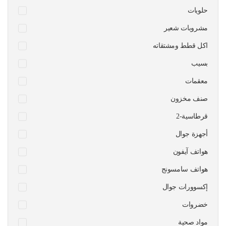
حلويات
مشروبات شعير
اكل قطط ومشتقاته
بسيب
معقمات
صنف مخزون
قرطاسية-2
أجهزة جوال
هواتف آيفون
هواتف سامسونج
إكسوورات جوال
خضروات
مواد صحية