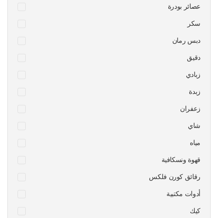
عصائر بودرة
سكر
دبس رمان
دقيق
زبادي
زبدة
زعفران
شاي
مياه
قهوة ونسكافية
رقائق كورن فلكس
أدوات مكتبية
كيك