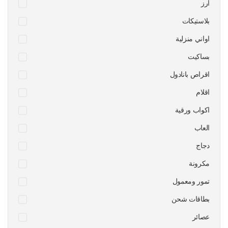
ارز
بلاستيكات
اواني منزلية
بساكيت
اقراص بانادول
اقلام
اكواب ورقية
العاب
دجاج
مكرونة
تمور ومعمول
بطاقات شحن
عصائر