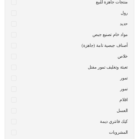
منتجات جاهزة للبيع
رول
حديد
مواد خام تصنيع جبص
أصناف جبصية تامة (جاهزة)
خلاص
تعبئة وتغليف تمور مفتل
تمور
تمور
اقلام
العسل
كيك فانتري ديمة
المشروبات