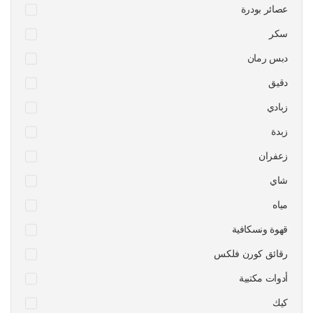
عصائر بودرة
سكر
دبس رمان
دقيق
زبادي
زبدة
زعفران
شاي
مياه
قهوة ونسكافية
رقائق كورن فلكس
أدوات مكتبية
كيك