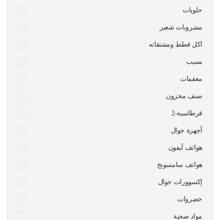
حلويات
مشروبات شعير
اكل قطط ومشتقاته
بسيب
معقمات
صنف مخزون
قرطاسية-2
أجهزة جوال
هواتف آيفون
هواتف سامسونج
إكسوورات جوال
خضروات
مواد صحية