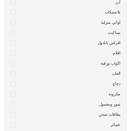
ارز
بلاستيكات
اواني منزلية
بساكيت
اقراص بانادول
اقلام
اكواب ورقية
العاب
دجاج
مكرونة
تمور ومعمول
بطاقات شحن
عصائر