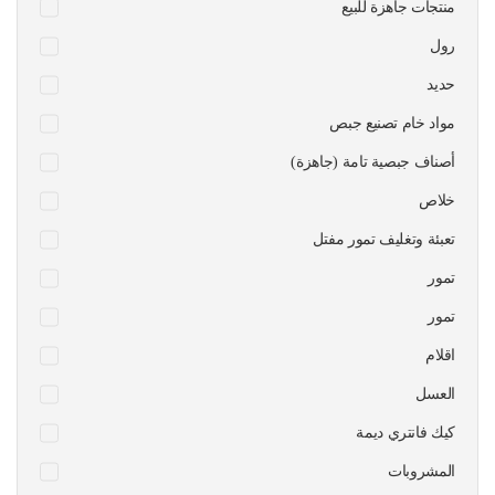
منتجات جاهزة للبيع
رول
حديد
مواد خام تصنيع جبص
أصناف جبصية تامة (جاهزة)
خلاص
تعبئة وتغليف تمور مفتل
تمور
تمور
اقلام
العسل
كيك فانتري ديمة
المشروبات