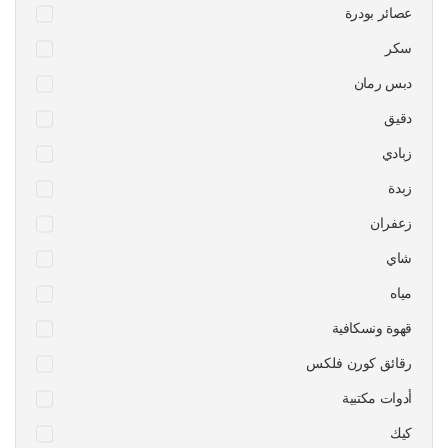
عصائر بودرة
سكر
دبس رمان
دقيق
زبادي
زبدة
زعفران
شاي
مياه
قهوة ونسكافية
رقائق كورن فلكس
أدوات مكتبية
كيك