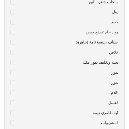
منتجات جاهزة للبيع
رول
حديد
مواد خام تصنيع جبص
أصناف جبصية تامة (جاهزة)
خلاص
تعبئة وتغليف تمور مفتل
تمور
تمور
اقلام
العسل
كيك فانتري ديمة
المشروبات