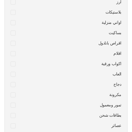
ارز
بلاستيكات
اواني منزلية
بساكيت
اقراص بانادول
اقلام
اكواب ورقية
العاب
دجاج
مكرونة
تمور ومعمول
بطاقات شحن
عصائر