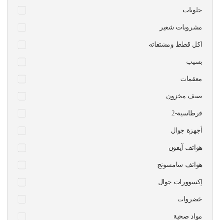
حلويات
مشروبات شعير
اكل قطط ومشتقاته
بسيب
معقمات
صنف مخزون
قرطاسية-2
أجهزة جوال
هواتف آيفون
هواتف سامسونج
إكسوورات جوال
خضروات
مواد صحية