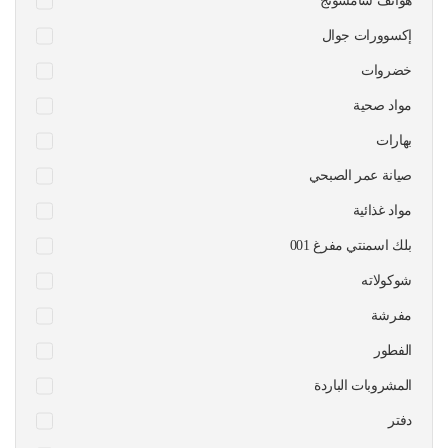
هواتف سامسونج
إكسوورات جوال
خضروات
مواد صحية
بهارات
صيانة عمر الصبحي
مواد غذائية
بلك اسمنتي مفرغ 001
شوكولاته
مفرشة
الفطور
المشروبات الباردة
دفتر