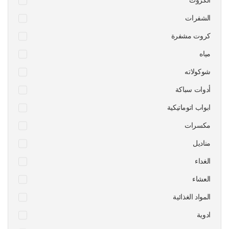
الكروت
الشفرات
كروت مشفرة
مياه
شوكولاته
أدوات سباكة
ابواب اتوماتيكية
مكسرات
مناديل
الغداء
العشاء
المواد الغذائية
ادوية