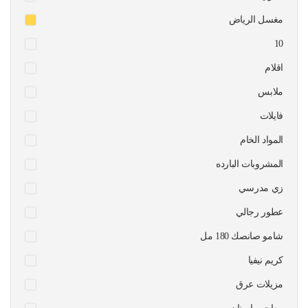
مغسل الرياض
10
اقلام
ملابس
فايلات
المواد الخام
المشروبات البارده
زي مدرسي
عطور رجالي
شامو صانصك 180 مل
كريم نيفيا
مزيلات عرق