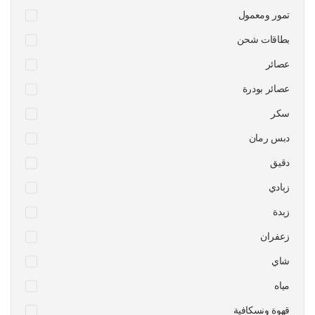
تمور ومعمول
بطاقات شحن
عصائر
عصائر بودرة
سكر
دبس رمان
دقيق
زبادي
زبدة
زعفران
شاي
مياه
قهوة ونسكافية