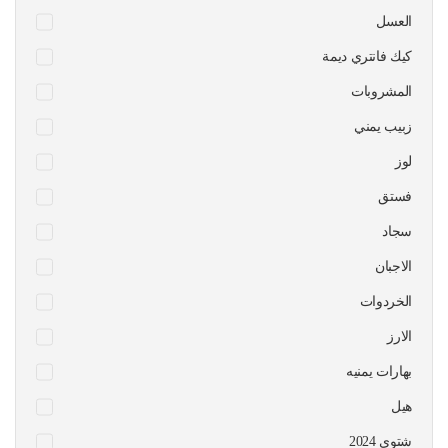
العسل
كيك فانتري ديمة
المشروبات
زبيب يمني
لوز
فستق
سجاد
الاجبان
الخردوات
الارز
بهارات يمنيه
هيل
شتوي 2024