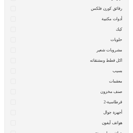
رقائق كورن فلكس
أدوات مكتبية
كيك
حلويات
مشروبات شعير
اكل قطط ومشتقاته
بسيب
معقمات
صنف مخزون
قرطاسية-2
أجهزة جوال
هواتف آيفون