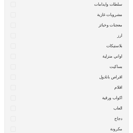
سلطات وايدامات
مشروبات غازية
معجنات وخبائز
ارز
بلاستيكات
اواني منزلية
بساكيت
اقراص بانادول
اقلام
اكواب ورقية
العاب
دجاج
مكرونة