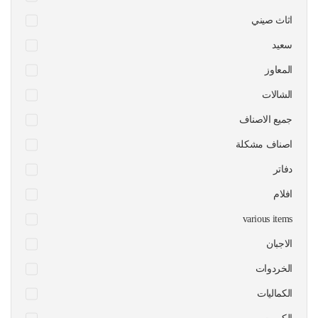
اثاث صيني
سعيد
المعاوز
الشالات
جميع الاصناف
اصناف مشكلة
دفاتر
افلام
various items
الاجبان
الخردوات
الكماليات