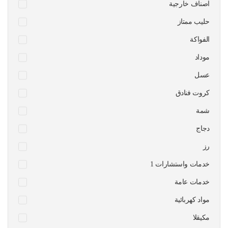
اصناف خارجية
حليب ممتاز
الفواكة
موداد
عسل
كروت فنادق
شمة
دجاج
رز
1 خدمات واستشارات
خدمات عامة
مواد كهربائية
مكيقلا