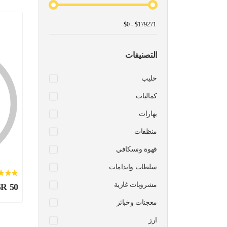
التصنيفات
حليب
كماليات
بهارات
منظفات
قهوة ونسكافي
سلطات وايدامات
مشروبات غازية
SR 50
معجنات وخبائز
ارز