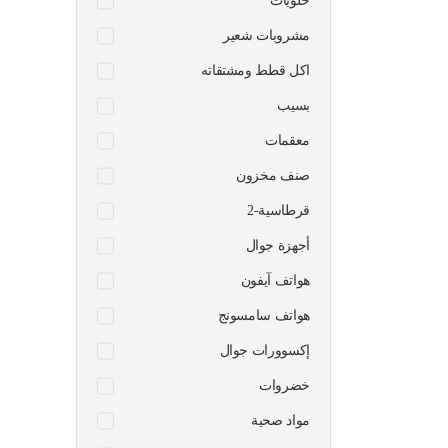
حلويات
مشروبات شعير
اكل قطط ومشتقاته
بسيب
معقمات
صنف مخزون
قرطاسية-2
أجهزة جوال
هواتف آيفون
هواتف سامسونج
إكسوورات جوال
خضروات
مواد صحية