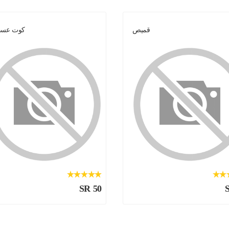
قميص
كوت عس
SR 50