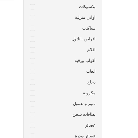
بلاستيكات
اواني منزلية
بساكيت
اقراص بانادول
اقلام
اكواب ورقية
العاب
دجاج
مكرونة
تمور ومعمول
بطاقات شحن
عصائر
عصائر بودرة