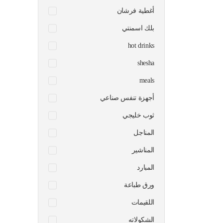
أغطية فرشان
بلك اسمنتي
hot drinks
shesha
meals
أجهزة تنفس صناعي
ثوب خليجي
المناجل
المناشير
المبارد
ورق طباعة
اللقيمات
الشكولاته