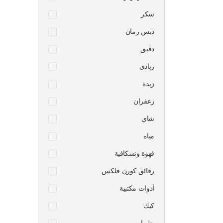
سكر
دبس رمان
دقيق
زبادي
زبدة
زعفران
شاي
مياه
قهوة ونسكافية
رقائق كورن فلكس
أدوات مكتبية
كيك