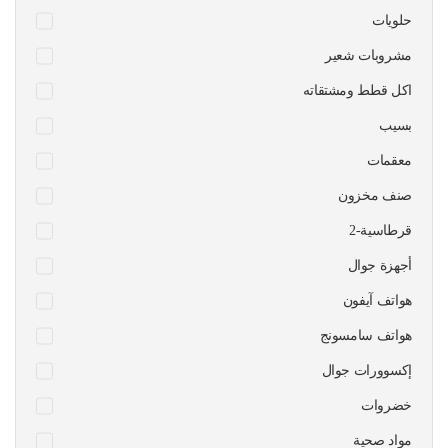
حلويات
مشروبات شعير
اكل قطط ومشتقاته
بسيب
معقمات
صنف مخزون
قرطاسية-2
أجهزة جوال
هواتف آيفون
هواتف سامسونج
إكسوورات جوال
خضروات
مواد صحية