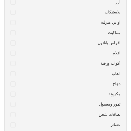
ارز
بلاستيكات
اواني منزلية
بساكيت
اقراص بانادول
اقلام
اكواب ورقية
العاب
دجاج
مكرونة
تمور ومعمول
بطاقات شحن
عصائر