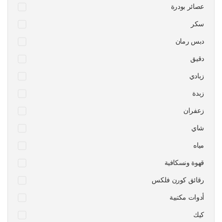
عصائر بودرة
سكر
دبس رمان
دقيق
زبادي
زبدة
زعفران
شاي
مياه
قهوة ونسكافية
رقائق كورن فلكس
أدوات مكتبية
كيك