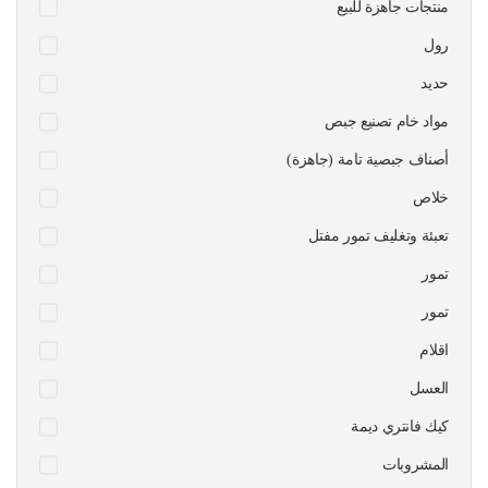
منتجات جاهزة للبيع
رول
حديد
مواد خام تصنيع جبص
أصناف جبصية تامة (جاهزة)
خلاص
تعبئة وتغليف تمور مفتل
تمور
تمور
اقلام
العسل
كيك فانتري ديمة
المشروبات