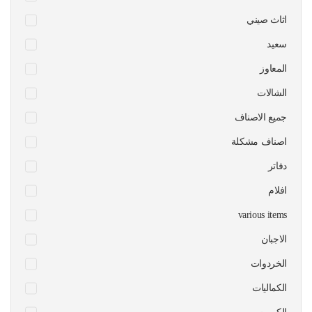
اثاث صيني
سعيد
المعاوز
الشالات
جميع الاصناف
اصناف مشكلة
دفاتر
افلام
various items
الاجبان
الخردوات
الكماليات