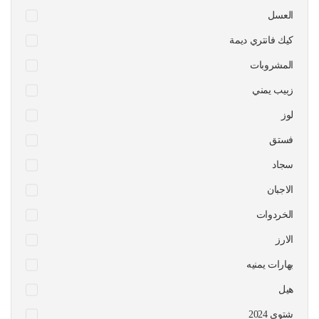
العسل
كيك فانتري ديمة
المشروبات
زبيب يمني
لوز
فستق
سجاد
الاجبان
الخردوات
الارز
بهارات يمنيه
هيل
شتوي 2024