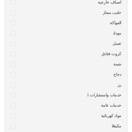
اصناف خارجية
حليب ممتاز
الفواكة
موداد
عسل
كروت فنادق
شمة
دجاج
رز
1 خدمات واستشارات
خدمات عامة
مواد كهربائية
مكيقلا