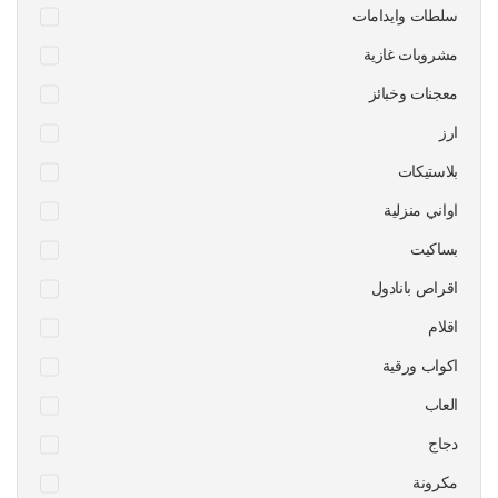
سلطات وايدامات
مشروبات غازية
معجنات وخبائز
ارز
بلاستيكات
اواني منزلية
بساكيت
اقراص بانادول
اقلام
اكواب ورقية
العاب
دجاج
مكرونة