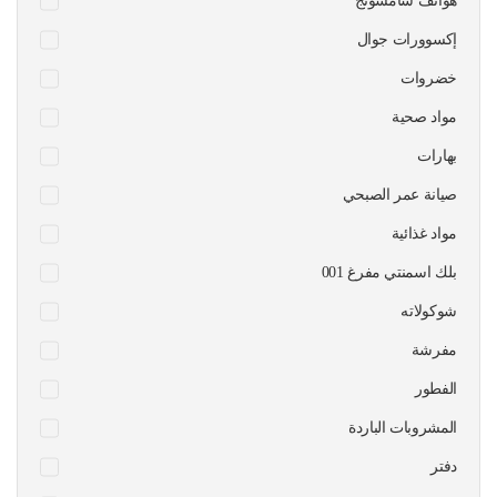
هواتف سامسونج
إكسوورات جوال
خضروات
مواد صحية
بهارات
صيانة عمر الصبحي
مواد غذائية
بلك اسمنتي مفرغ 001
شوكولاته
مفرشة
الفطور
المشروبات الباردة
دفتر