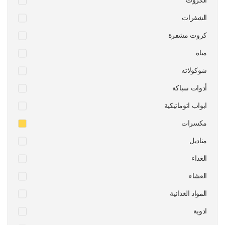
الكروت
الشفرات
كروت مشفرة
مياه
شوكولاته
أدوات سباكة
ابواب اتوماتيكية
مكسرات
مناديل
الغداء
العشاء
المواد الغذائية
ادوية