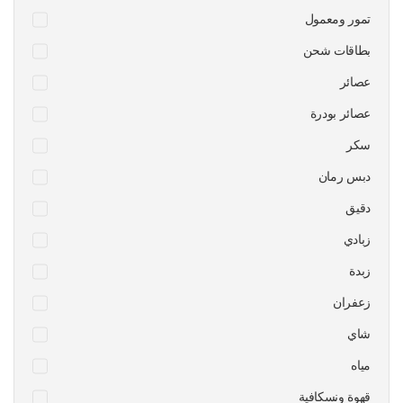
تمور ومعمول
بطاقات شحن
عصائر
عصائر بودرة
سكر
دبس رمان
دقيق
زبادي
زبدة
زعفران
شاي
مياه
قهوة ونسكافية