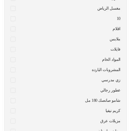
مغسل الرياض
10
اقلام
ملابس
فايلات
المواد الخام
المشروبات البارده
زي مدرسي
عطور رجالي
شامو صانصك 180 مل
كريم نيفيا
مزيلات عرق