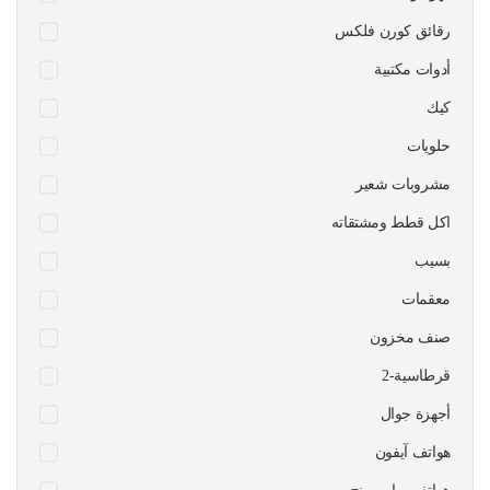
رقائق كورن فلكس
أدوات مكتبية
كيك
حلويات
مشروبات شعير
اكل قطط ومشتقاته
بسيب
معقمات
صنف مخزون
قرطاسية-2
أجهزة جوال
هواتف آيفون