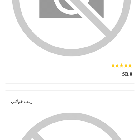
SR 0
زبيب خولاني