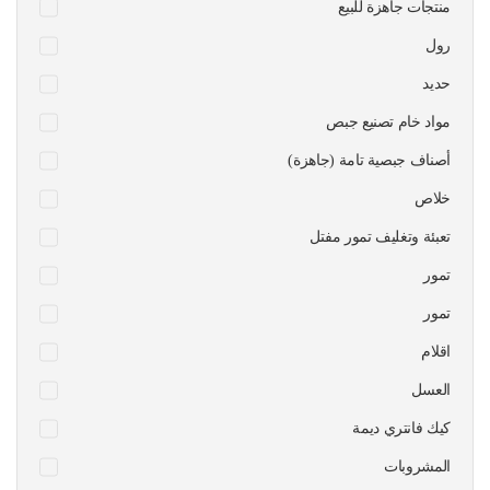
منتجات جاهزة للبيع
رول
حديد
مواد خام تصنيع جبص
أصناف جبصية تامة (جاهزة)
خلاص
تعبئة وتغليف تمور مفتل
تمور
تمور
اقلام
العسل
كيك فانتري ديمة
المشروبات