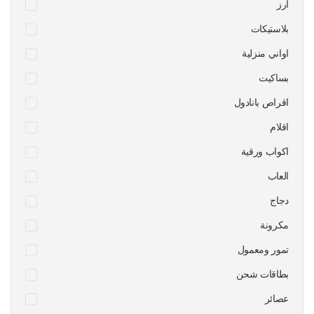
ارز
بلاستيكات
اواني منزلية
بساكيت
اقراص بانادول
اقلام
اكواب ورقية
العاب
دجاج
مكرونة
تمور ومعمول
بطاقات شحن
عصائر