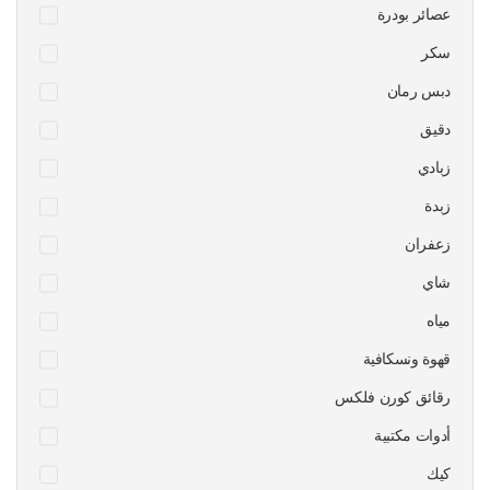
عصائر بودرة
سكر
دبس رمان
دقيق
زبادي
زبدة
زعفران
شاي
مياه
قهوة ونسكافية
رقائق كورن فلكس
أدوات مكتبية
كيك