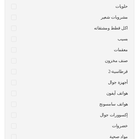
حلويات
مشروبات شعير
اكل قطط ومشتقاته
بسيب
معقمات
صنف مخزون
قرطاسية-2
أجهزة جوال
هواتف آيفون
هواتف سامسونج
إكسوورات جوال
خضروات
مواد صحية