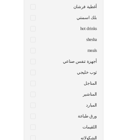
أغطية فرشان
بلك اسمنتي
hot drinks
shesha
meals
أجهزة تنفس صناعي
ثوب خليجي
المناجل
المناشير
المبارد
ورق طباعة
اللقيمات
الشكولاته