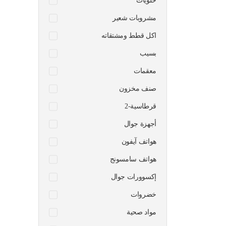
حلويات
مشروبات شعير
اكل قطط ومشتقاته
بسيب
معقمات
صنف مخزون
قرطاسية-2
أجهزة جوال
هواتف آيفون
هواتف سامسونج
إكسوورات جوال
خضروات
مواد صحية