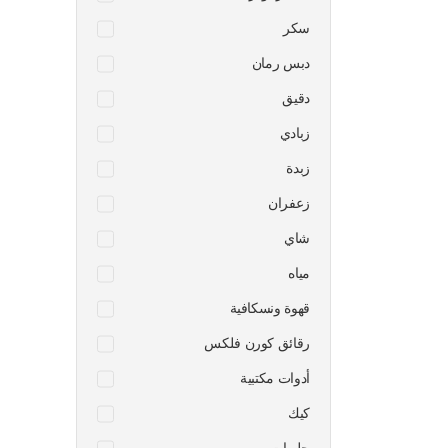
سكر
دبس رمان
دقيق
زبادي
زبدة
زعفران
شاي
مياه
قهوة ونسكافية
رقائق كورن فلكس
أدوات مكتبية
كيك