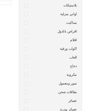
بلاستيكات
اواني منزلية
بساكيت
اقراص بانادول
اقلام
اكواب ورقية
العاب
دجاج
مكرونة
تمور ومعمول
بطاقات شحن
عصائر
عصائر بودرة