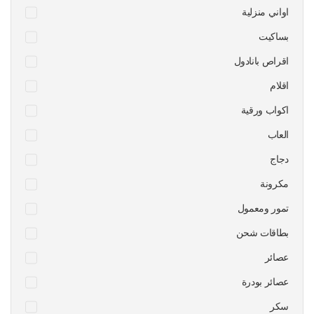
اواني منزلية
بساكيت
اقراص بانادول
اقلام
اكواب ورقية
العاب
دجاج
مكرونة
تمور ومعمول
بطاقات شحن
عصائر
عصائر بودرة
سكر