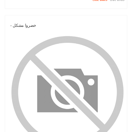
خضروا مشكل -