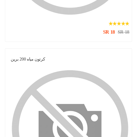
SR 18
SR 18
كرتون مياه 200 برين