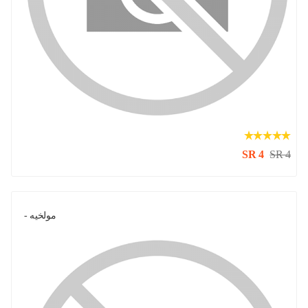
SR 4
SR 4
مولخيه -