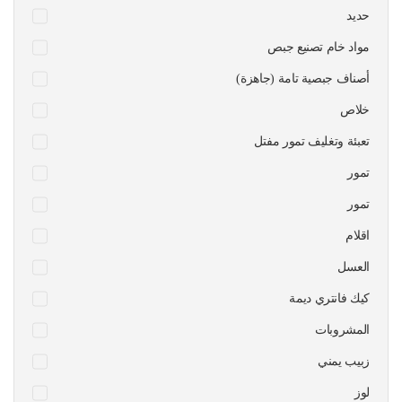
حديد
مواد خام تصنيع جبص
أصناف جبصية تامة (جاهزة)
خلاص
تعبئة وتغليف تمور مفتل
تمور
تمور
اقلام
العسل
كيك فانتري ديمة
المشروبات
زبيب يمني
لوز