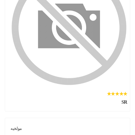
SR
مولخيه