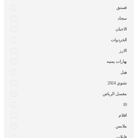
فستق
سجاد
الاجبان
الخردوات
الارز
بهارات يمنيه
هيل
شتوي 2024
مغسل الرياض
10
اقلام
ملابس
فايلات