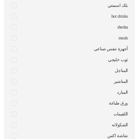
بلك اسمنتي
hot drinks
shesha
meals
أجهزة تنفس صناعي
ثوب خليجي
المناجل
المناشير
المبارد
ورق طباعة
اللقيمات
الشكولاته
شاشة اكس