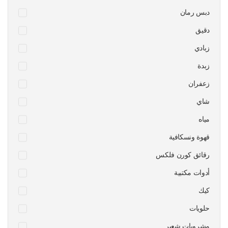
دبس رمان
دقيق
زبادي
زبدة
زعفران
شاي
مياه
قهوة ونسكافية
رقائق كورن فلكس
أدوات مكتبية
كيك
حلويات
مشروبات شعير