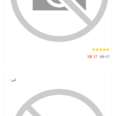
SR 17
SR 17
لبن -