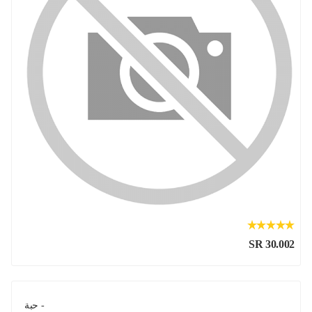
SR 30.002
- حبة