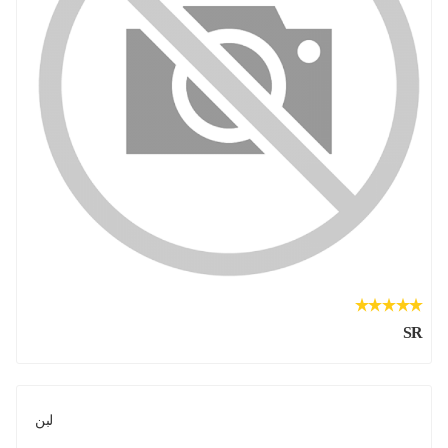
SR
لبن