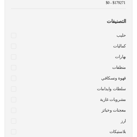
التصنيفات
حليب
كماليات
بهارات
منظفات
قهوة ونسكافي
سلطات وايدامات
مشروبات غازية
معجنات وخبائز
ارز
بلاستيكات