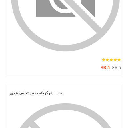
SR 5
SR 5
صحن شوكولاته صغير تغليف عادي