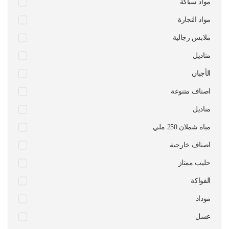
مواد سباكة
مواد النجارة
ملابس رجالية
مناديل
الأجبان
اصناف متنوعة
مناديل
مياه شملان 250 ملي
اصناف خارجية
حليب ممتاز
الفواكة
موداد
عسل