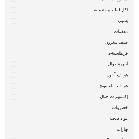
اكل قطط ومشتقاته
بسيب
معقمات
صنف مخزون
قرطاسية-2
أجهزة جوال
هواتف آيفون
هواتف سامسونج
إكسوورات جوال
خضروات
مواد صحية
بهارات