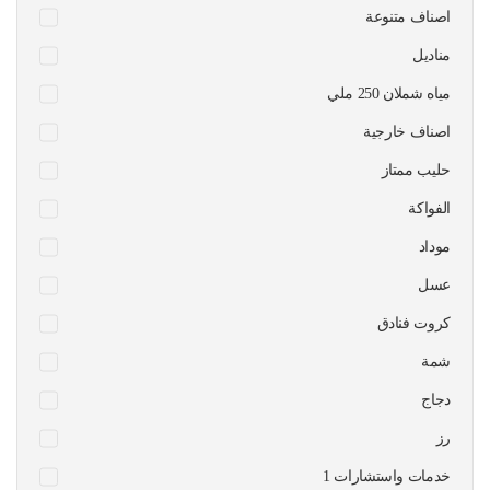
اصناف متنوعة
مناديل
مياه شملان 250 ملي
اصناف خارجية
حليب ممتاز
الفواكة
موداد
عسل
كروت فنادق
شمة
دجاج
رز
1 خدمات واستشارات