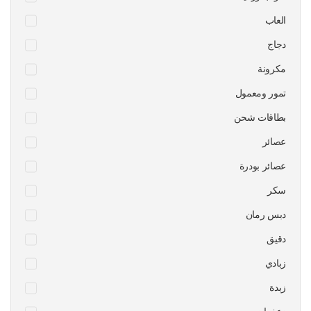
العاب
دجاج
مكرونة
تمور ومعمول
بطاقات شحن
عصائر
عصائر بودرة
سكر
دبس رمان
دقيق
زبادي
زبدة