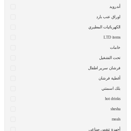
أندرويد
اوراق عنب بارد
الكهربائيات المطيري
LTD items
خامات
تحت التشغيل
فرشان سرير اطفال
أغطية فرشان
بلك اسمنتي
hot drinks
shesha
meals
أجهزة تنفس صناعي