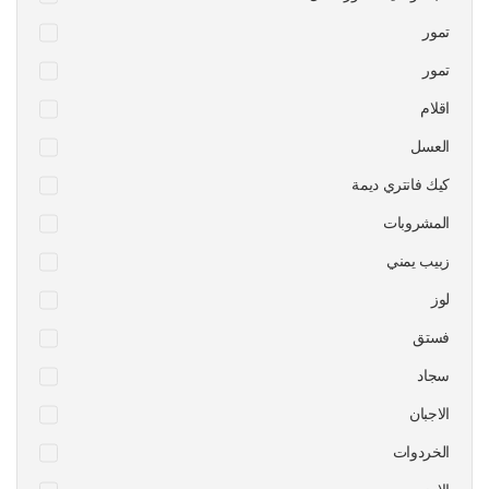
تمور
تمور
اقلام
العسل
كيك فانتري ديمة
المشروبات
زبيب يمني
لوز
فستق
سجاد
الاجبان
الخردوات