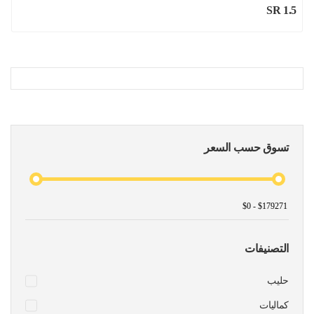
SR 1.5
تسوق حسب السعر
التصنيفات
حليب
كماليات