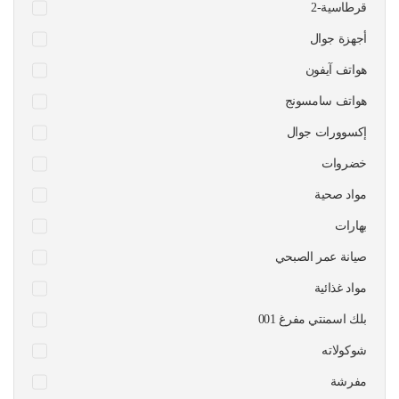
قرطاسية-2
أجهزة جوال
هواتف آيفون
هواتف سامسونج
إكسوورات جوال
خضروات
مواد صحية
بهارات
صيانة عمر الصبحي
مواد غذائية
بلك اسمنتي مفرغ 001
شوكولاته
مفرشة