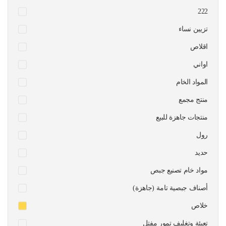
222
تزيين نساء
اقلاص
اواني
المواد الخام
منتج مجمع
منتجات جاهزة للبيع
رول
حديد
مواد خام تصنيع جبص
أصناف جبصية تامة (جاهزة)
خلاص
تعبئة وتغليف تمور مفتل