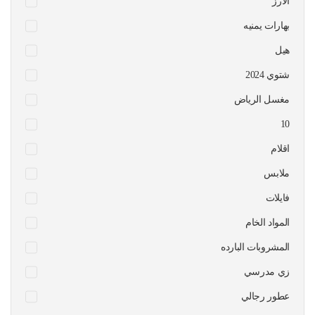
الارز
بهارات يمنيه
هيل
شتوي 2024
مغسل الرياض
10
اقلام
ملابس
فايلات
المواد الخام
المشروبات البارده
زي مدرسي
عطور رجالي