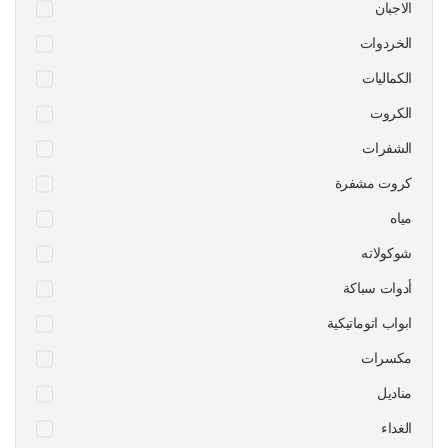
الاجبان
الخردوات
الكماليات
الكروت
الشفرات
كروت مشفرة
مياه
شوكولاته
أدوات سباكة
ابواب اتوماتيكية
مكسرات
مناديل
الغداء