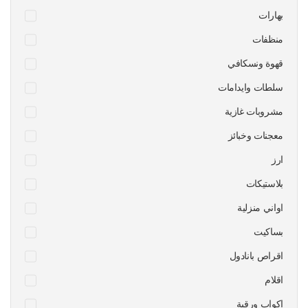
بهارات
منظفات
قهوة ونسكافي
سلطات وايدامات
مشروبات غازية
معجنات وخبائز
ارز
بلاستيكات
اواني منزلية
بساكيت
اقراص بانادول
اقلام
اكواب ورقية