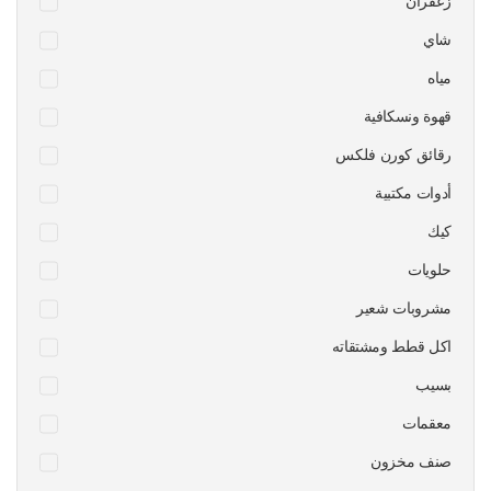
زعفران
شاي
مياه
قهوة ونسكافية
رقائق كورن فلكس
أدوات مكتبية
كيك
حلويات
مشروبات شعير
اكل قطط ومشتقاته
بسيب
معقمات
صنف مخزون