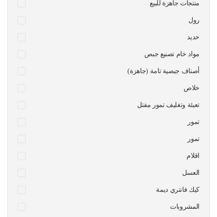
منتجات جاهزة للبيع
رول
حديد
مواد خام تصنيع جبص
أصناف جبصية تامة (جاهزة)
خلاص
تعبئة وتغليف تمور مفتل
تمور
تمور
اقلام
العسل
كيك فانتري ديمة
المشروبات