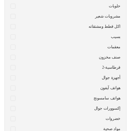
حلويات
مشروبات شعير
اكل قطط ومشتقاته
بسيب
معقمات
صنف مخزون
قرطاسية-2
أجهزة جوال
هواتف آيفون
هواتف سامسونج
إكسوورات جوال
خضروات
مواد صحية