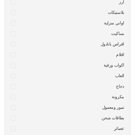
ارز
بلاستيكات
اواني منزلية
بساكيت
اقراص بانادول
اقلام
اكواب ورقية
العاب
دجاج
مكرونة
تمور ومعمول
بطاقات شحن
عصائر