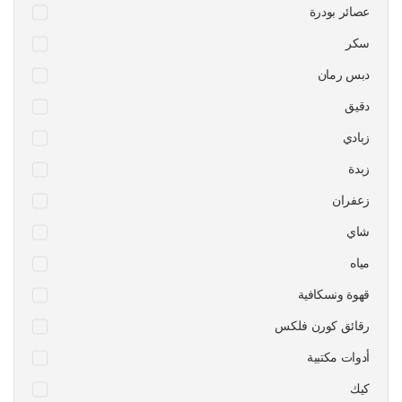
عصائر بودرة
سكر
دبس رمان
دقيق
زبادي
زبدة
زعفران
شاي
مياه
قهوة ونسكافية
رقائق كورن فلكس
أدوات مكتبية
كيك