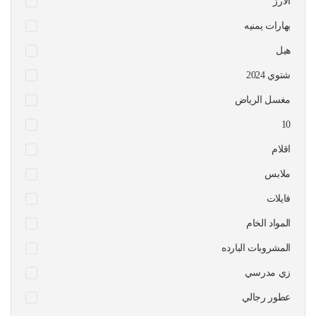
الارز
بهارات يمنيه
هيل
شتوي 2024
مغسل الرياض
10
اقلام
ملابس
فايلات
المواد الخام
المشروبات البارده
زي مدرسي
عطور رجالي