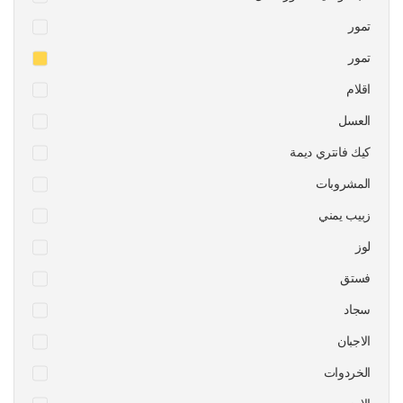
تمور
تمور
اقلام
العسل
كيك فانتري ديمة
المشروبات
زبيب يمني
لوز
فستق
سجاد
الاجبان
الخردوات