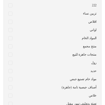
222
تزيين نساء
اقلاص
اواني
المواد الخام
منتج مجمع
منتجات جاهزة للبيع
رول
حديد
مواد خام تصنيع جبص
أصناف جبصية تامة (جاهزة)
خلاص
تعبئة وتغليف تمور مفتل