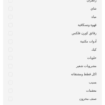
زعفران
شاي
مياه
قهوة ونسكافية
رقائق كورن فلكس
أدوات مكتبية
كيك
حلويات
مشروبات شعير
اكل قطط ومشتقاته
بسيب
معقمات
صنف مخزون