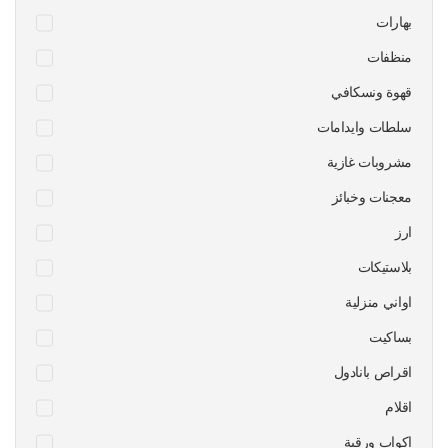
بهارات
منظفات
قهوة ونسكافي
سلطات وايدامات
مشروبات غازية
معجنات وخبائز
ارز
بلاستيكات
اواني منزلية
بساكيت
اقراص بانادول
اقلام
اكواب ورقية