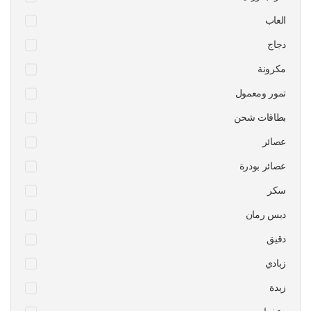
العاب
دجاج
مكرونة
تمور ومعمول
بطاقات شحن
عصائر
عصائر بودرة
سكر
دبس رمان
دقيق
زبادي
زبدة