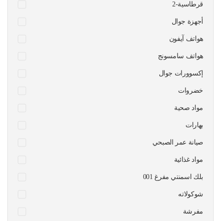
قرطاسية-2
أجهزة جوال
هواتف آيفون
هواتف سامسونج
إكسوورات جوال
خضروات
مواد صحية
بهارات
صيانة عمر الصبحي
مواد غذائية
بلك اسمنتي مفرغ 001
شوكولاته
مفرشة