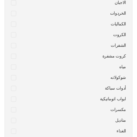
الاجبان
الخردوات
الكماليات
الكروت
الشفرات
كروت مشفرة
مياه
شوكولاته
أدوات سباكة
ابواب اتوماتيكية
مكسرات
مناديل
الغداء