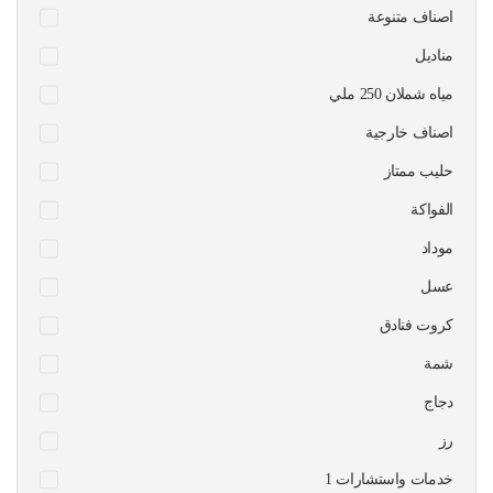
اصناف متنوعة
مناديل
مياه شملان 250 ملي
اصناف خارجية
حليب ممتاز
الفواكة
موداد
عسل
كروت فنادق
شمة
دجاج
رز
1 خدمات واستشارات