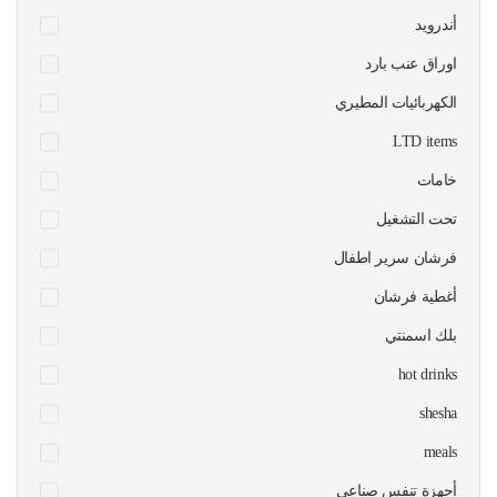
أندرويد
اوراق عنب بارد
الكهربائيات المطيري
LTD items
خامات
تحت التشغيل
فرشان سرير اطفال
أغطية فرشان
بلك اسمنتي
hot drinks
shesha
meals
أجهزة تنفس صناعي