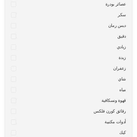
عصائر بودرة
سكر
دبس رمان
دقيق
زبادي
زبدة
زعفران
شاي
مياه
قهوة ونسكافية
رقائق كورن فلكس
أدوات مكتبية
كيك