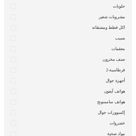
حلويات
مشروبات شعير
اكل قطط ومشتقاته
بسيب
معقمات
صنف مخزون
قرطاسية-2
أجهزة جوال
هواتف آيفون
هواتف سامسونج
إكسوورات جوال
خضروات
مواد صحية