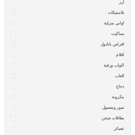
ارز
بلاستيكات
اواني منزلية
بساكيت
اقراص بانادول
اقلام
اكواب ورقية
العاب
دجاج
مكرونة
تمور ومعمول
بطاقات شحن
عصائر