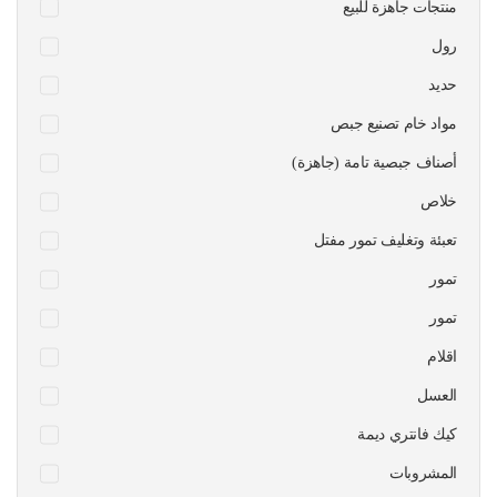
منتجات جاهزة للبيع
رول
حديد
مواد خام تصنيع جبص
أصناف جبصية تامة (جاهزة)
خلاص
تعبئة وتغليف تمور مفتل
تمور
تمور
اقلام
العسل
كيك فانتري ديمة
المشروبات