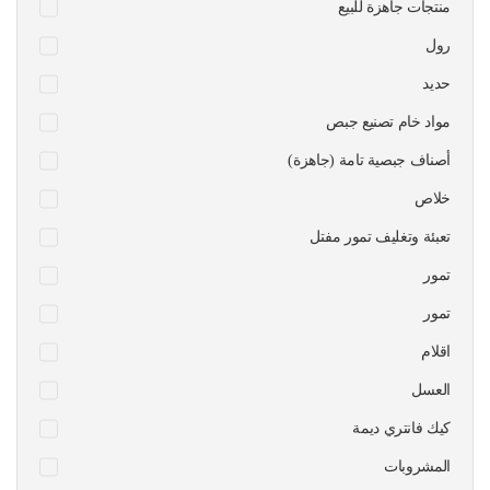
منتجات جاهزة للبيع
رول
حديد
مواد خام تصنيع جبص
أصناف جبصية تامة (جاهزة)
خلاص
تعبئة وتغليف تمور مفتل
تمور
تمور
اقلام
العسل
كيك فانتري ديمة
المشروبات