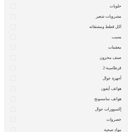
حلويات
مشروبات شعير
اكل قطط ومشتقاته
بسيب
معقمات
صنف مخزون
قرطاسية-2
أجهزة جوال
هواتف آيفون
هواتف سامسونج
إكسوورات جوال
خضروات
مواد صحية