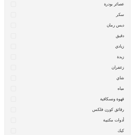
عصائر بودرة
سكر
دبس رمان
دقيق
زبادي
زبدة
زعفران
شاي
مياه
قهوة ونسكافية
رقائق كورن فلكس
أدوات مكتبية
كيك