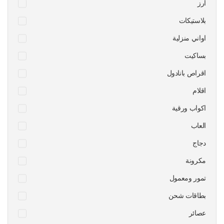
ارز
بلاستيكات
اواني منزلية
بساكيت
اقراص بانادول
اقلام
اكواب ورقية
العاب
دجاج
مكرونة
تمور ومعمول
بطاقات شحن
عصائر