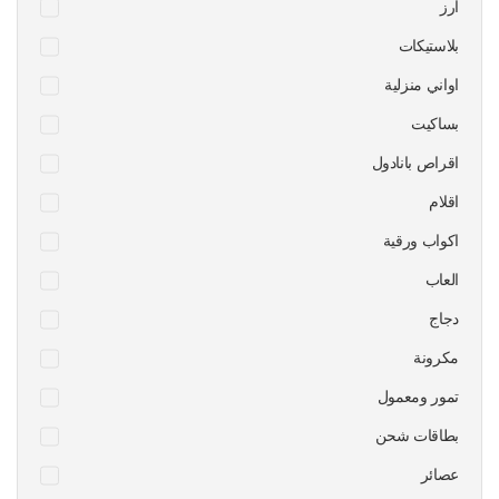
ارز
بلاستيكات
اواني منزلية
بساكيت
اقراص بانادول
اقلام
اكواب ورقية
العاب
دجاج
مكرونة
تمور ومعمول
بطاقات شحن
عصائر