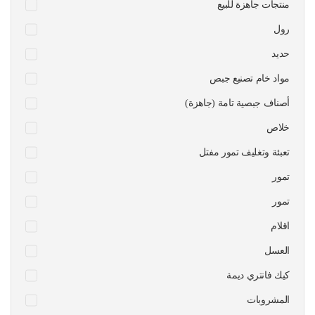
منتجات جاهزة للبيع
رول
حديد
مواد خام تصنيع جبص
أصناف جبصية تامة (جاهزة)
خلاص
تعبئة وتغليف تمور مفتل
تمور
تمور
اقلام
العسل
كيك فانتري ديمة
المشروبات