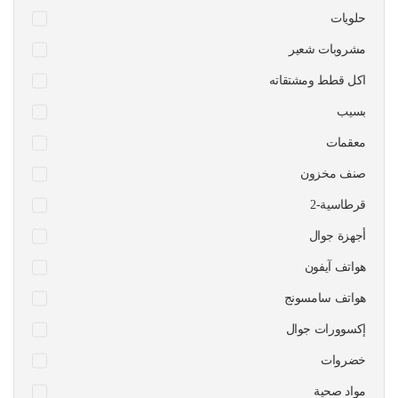
حلويات
مشروبات شعير
اكل قطط ومشتقاته
بسيب
معقمات
صنف مخزون
قرطاسية-2
أجهزة جوال
هواتف آيفون
هواتف سامسونج
إكسوورات جوال
خضروات
مواد صحية