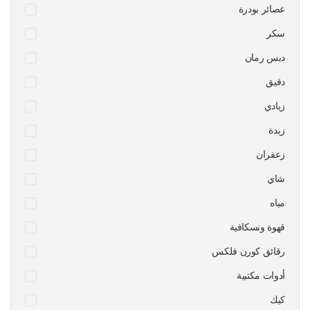
عصائر بودرة
سكر
دبس رمان
دقيق
زبادي
زبدة
زعفران
شاي
مياه
قهوة ونسكافية
رقائق كورن فلكس
أدوات مكتبية
كيك