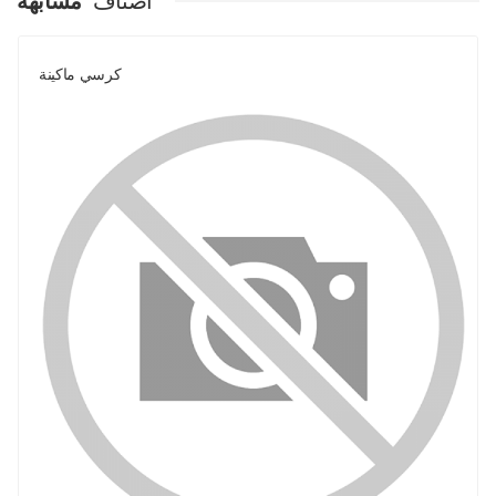
اصناف
مشابهة
كرسي ماكينة