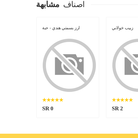
اصناف
مشابهة
زبيب خولاني
ارز بسمتي هندي - حبة
SR 0
SR 2