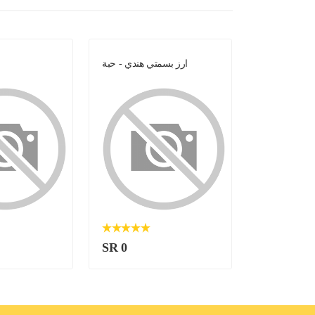
زبيب خولاني
ارز بسمتي هندي - حبة
SR 0
SR 2