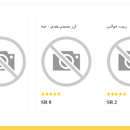
زبيب خولاني
ارز بسمتي هندي - حبة
SR 0
SR 2