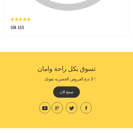
SR 115
تسوق بكل راحة وامان
! لا تدع العروض الحصرية تفوتك
تصفح الان