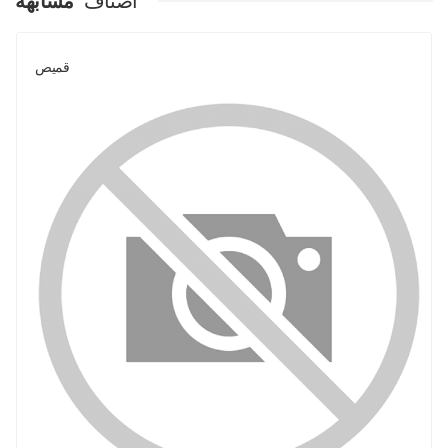
اصناف
مشابهة
قميص