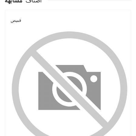
اصناف
مشابهة
قميص