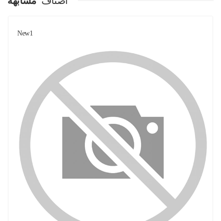
اصناف
مشابهة
New1