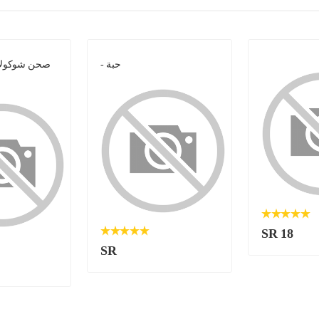
- حبة
صحن شوكولات
SR 18
SR