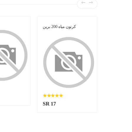
لبن -
كرتون مياه 200 برين
SR 17
SR