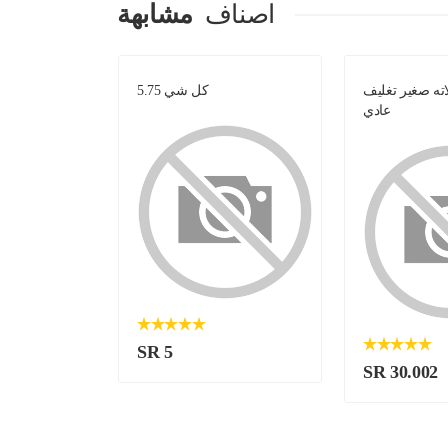
اصناف
مشابهة
ه صغير تغليف
كل شي 5.75
فوال 
عادي
SR 5
SR 30.002