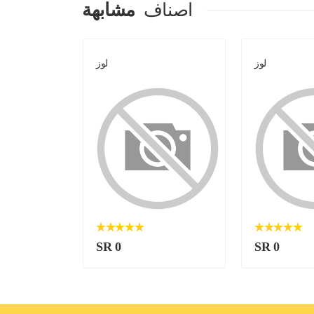
اصناف
مشابهة
لوز
لوز
SR 0
SR 0