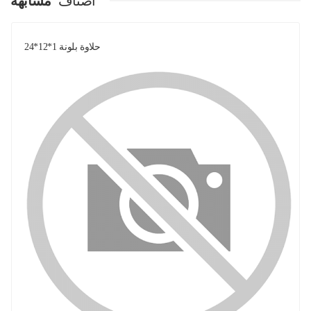
اصناف
مشابهة
حلاوة بلونة 1*12*24