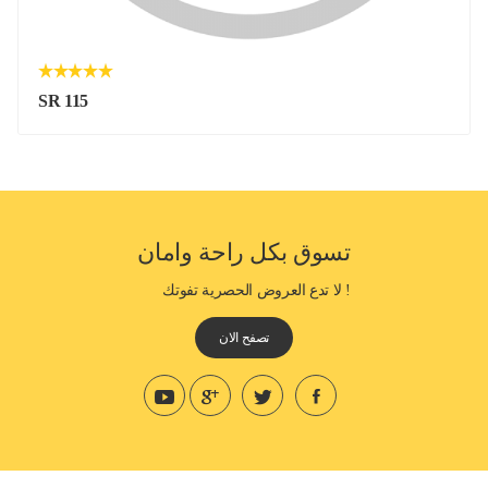
SR 115
تسوق بكل راحة وامان
! لا تدع العروض الحصرية تفوتك
تصفح الان