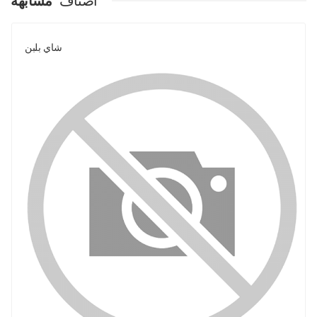
اصناف
مشابهة
شاي بلبن