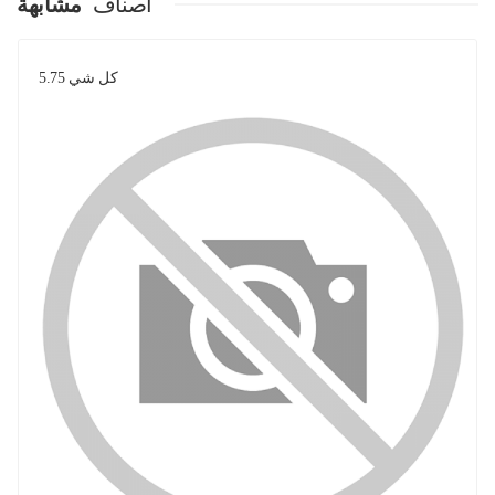
اصناف
مشابهة
كل شي 5.75