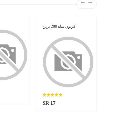
لبن -
كرتون مياه 200 برين
SR 17
SR