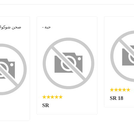
- حبة
صحن شوكولات
SR 18
SR