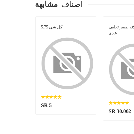
اصناف
مشابهة
ه صغير تغليف
كل شي 5.75
فوال 
عادي
SR 5
SR 30.002