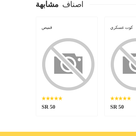
اصناف
مشابهة
كوت عسكري
قميص
SR 50
SR 50