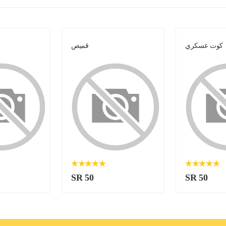
كوت عسكري
قميص
SR 50
SR 50