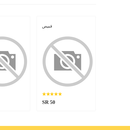
كوت عسكري
قميص
SR 50
SR 50