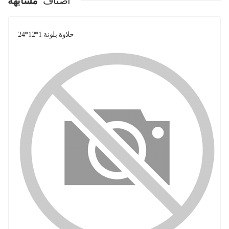
اصناف
مشابهة
حلاوة بلونة 1*12*24