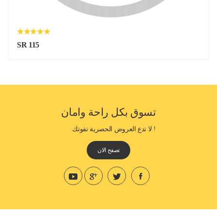
SR 115
تسوق بكل راحة وامان
! لا تدع العروض الحصرية تفوتك
تصفح الان