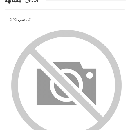
اصناف
مشابهة
كل شي 5.75