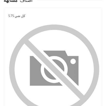
اصناف
مشابهة
كل شي 5.75