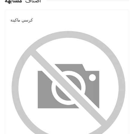
اصناف
مشابهة
كرسي ماكينة