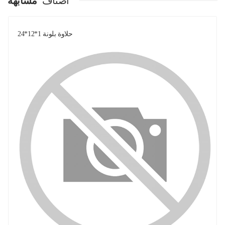
اصناف
مشابهة
حلاوة بلونة 1*12*24