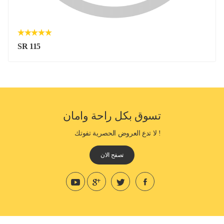
SR 115
تسوق بكل راحة وامان
! لا تدع العروض الحصرية تفوتك
تصفح الان