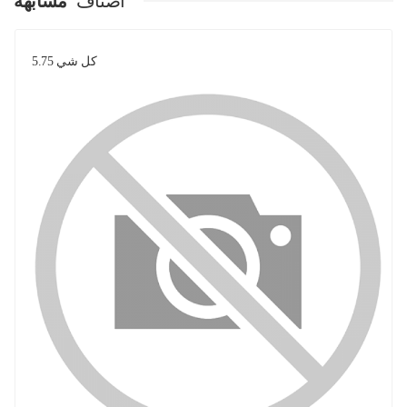
اصناف
مشابهة
كل شي 5.75