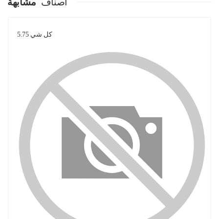
اصناف
مشابهة
كل شي 5.75