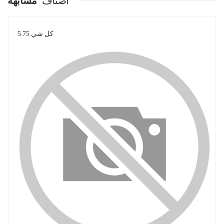
اصناف
مشابهة
كل شي 5.75