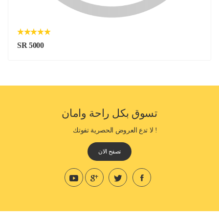
SR 5000
تسوق بكل راحة وامان
! لا تدع العروض الحصرية تفوتك
تصفح الان