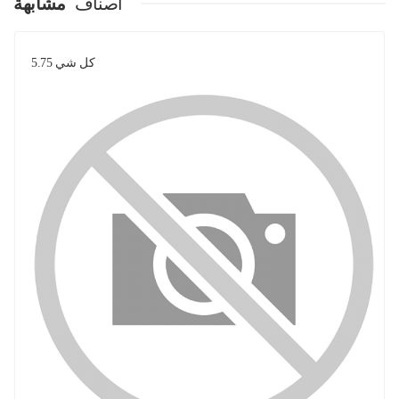
اصناف
مشابهة
كل شي 5.75